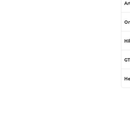
Ar
Or
Hi
GT
He