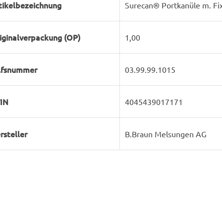
tikelbezeichnung
Surecan® Portkanüle m. Fi
iginalverpackung (OP)
1,00
lfsnummer
03.99.99.1015
IN
4045439017171
rsteller
B.Braun Melsungen AG