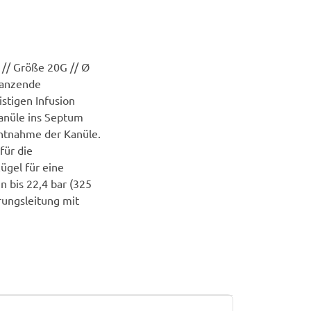
 // Größe 20G // Ø
tanzende
istigen Infusion
 Kanüle ins Septum
ntnahme der Kanüle.
für die
ügel für eine
n bis 22,4 bar (325
rungsleitung mit