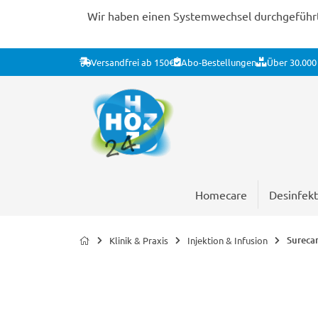
Wir haben einen Systemwechsel durchgeführt. 
Versandfrei ab 150€
Abo-Bestellungen
Über 30.000 
Homecare
Desinfekt
Sureca
Klinik & Praxis
Injektion & Infusion