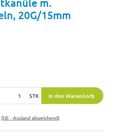
tkanüle m.
geln, 20G/15mm
STK
In den Warenkorb
e
(DE - Ausland abweichend)