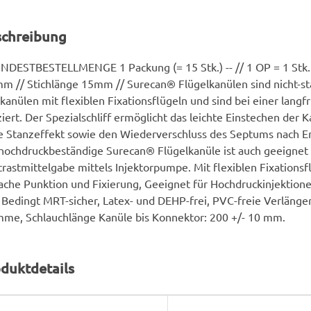
schreibung
INDESTBESTELLMENGE 1 Packung (= 15 Stk.) -- // 1 OP = 1 Stk.
m // Stichlänge 15mm // Surecan® Flügelkanülen sind nicht-s
kanülen mit flexiblen Fixationsflügeln und sind bei einer langfr
ziert. Der Spezialschliff ermöglicht das leichte Einstechen der
 Stanzeffekt sowie den Wiederverschluss des Septums nach E
hochdruckbeständige Surecan® Flügelkanüle ist auch geeignet 
rastmittelgabe mittels Injektorpumpe. Mit flexiblen Fixationsfl
ache Punktion und Fixierung, Geeignet für Hochdruckinjektione
, Bedingt MRT-sicher, Latex- und DEHP-frei, PVC-freie Verlänge
me, Schlauchlänge Kanüle bis Konnektor: 200 +/- 10 mm.
duktdetails
rodukteigenschaft
ert