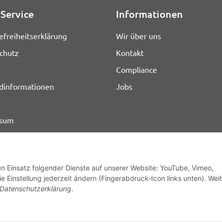
Service
Informationen
efreiheitserklärung
Wir über uns
chutz
Kontakt
Compliance
dinformationen
Jobs
ssum
den Einsatz folgender Dienste auf unserer Website: YouTube, Vimeo,
e Einstellung jederzeit ändern (Fingerabdruck-Icon links unten). Wei
© HOZ MEDI WERK
Datenschutzerklärung
.
* Alle Preise zzgl. gesetzlicher USt., zzgl.
Versand