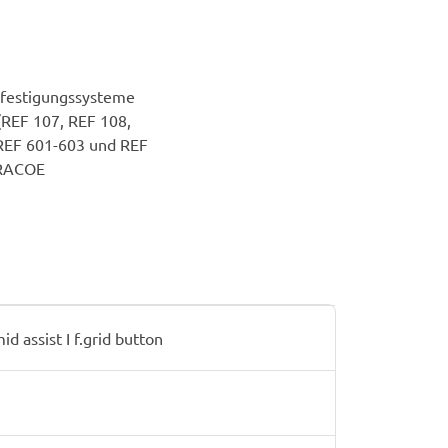
Befestigungssysteme
REF 107, REF 108,
(REF 601-603 und REF
TRACOE
assist I f.grid button