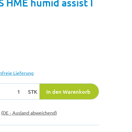
 HME humid assist I
freie Lieferung
STK
In den Warenkorb
e
(DE - Ausland abweichend)