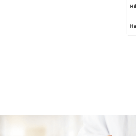
Hi
He