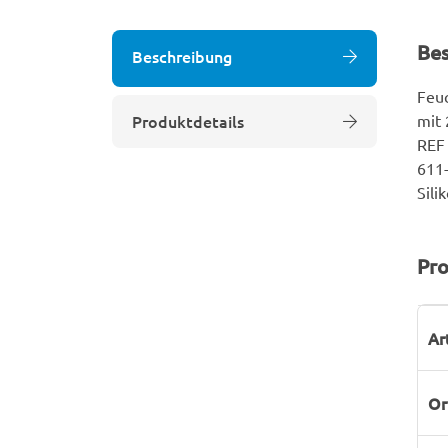
Be
Beschreibung
Feuc
Produktdetails
mit 
REF 
611-
Sili
Pro
P
W
Ar
Or