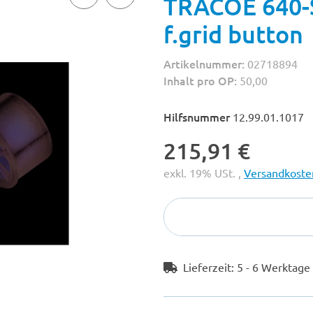
TRACOE 640-S
f.grid button
Artikelnummer:
02718894
Inhalt pro OP:
50,00
Hilfsnummer
12.99.01.1017
215,91 €
exkl. 19% USt. ,
Versandkosten
Lieferzeit:
5 - 6 Werktag