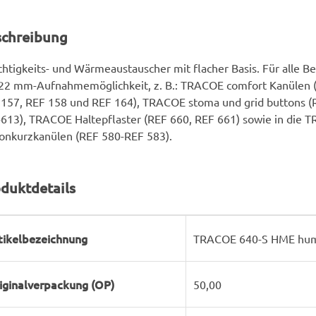
schreibung
htigkeits- und Wärmeaustauscher mit flacher Basis. Für alle 
22 mm-Aufnahmemöglichkeit, z. B.: TRACOE comfort Kanülen (
157, REF 158 und REF 164), TRACOE stoma und grid buttons 
613), TRACOE Haltepflaster (REF 660, REF 661) sowie in die 
konkurzkanülen (REF 580-REF 583).
duktdetails
rodukteigenschaft
ert
tikelbezeichnung
TRACOE 640-S HME humid 
iginalverpackung (OP)
50,00