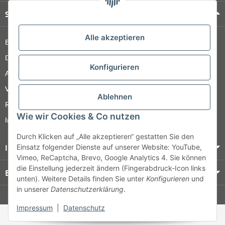
Shop Service
Alle akzeptieren
Barrierefreiheitserklärung
Datenschutz
Konfigurieren
AGB
Versandinformationen
Ablehnen
Retour
Wie wir Cookies & Co nutzen
Impressum
Durch Klicken auf „Alle akzeptieren“ gestatten Sie den
Informationen
Einsatz folgender Dienste auf unserer Website: YouTube,
Vimeo, ReCaptcha, Brevo, Google Analytics 4. Sie können
die Einstellung jederzeit ändern (Fingerabdruck-Icon links
Bezahlung & Versand
unten). Weitere Details finden Sie unter
Konfigurieren
und
in unserer
Datenschutzerklärung
.
© HOZ MEDI WERK
Impressum
|
Datenschutz
* Alle Preise zzgl. gesetzlicher USt., zzgl.
Versand