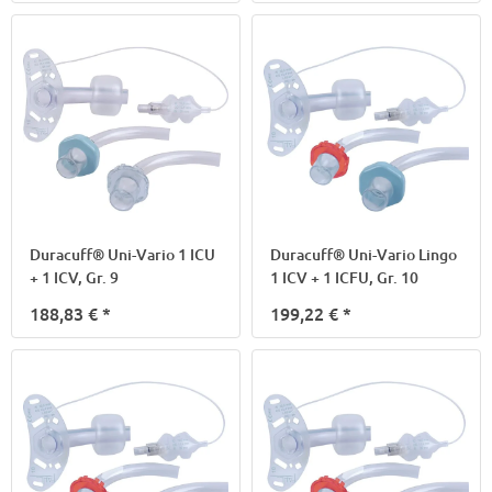
Duracuff® Uni-Vario 1 ICU
Duracuff® Uni-Vario Lingo
+ 1 ICV, Gr. 9
1 ICV + 1 ICFU, Gr. 10
188,83 €
*
199,22 €
*