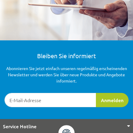
Bleiben Sie informiert
Abonnieren Sie jetzt einfach unseren regelmäßig erscheinenden
Newsletter und werden Sie über neue Produkte und Angebote
informiert.
Newsletter-Registrierung
Anmelden
Service Hotline