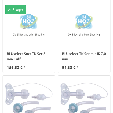
Auf Lager
BLUselect Suct.TK Set 8
BLUselect TK Set mit IK 7,0
mm Cuff
mm
subglott.Absaugung
156,52 €
*
91,33 €
*