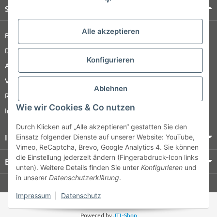
Shop Service
Alle akzeptieren
Barrierefreiheitserklärung
Datenschutz
Konfigurieren
AGB
Versandinformationen
Ablehnen
Retour
Wie wir Cookies & Co nutzen
Impressum
Durch Klicken auf „Alle akzeptieren“ gestatten Sie den
Informationen
Einsatz folgender Dienste auf unserer Website: YouTube,
Vimeo, ReCaptcha, Brevo, Google Analytics 4. Sie können
die Einstellung jederzeit ändern (Fingerabdruck-Icon links
Bezahlung & Versand
unten). Weitere Details finden Sie unter
Konfigurieren
und
in unserer
Datenschutzerklärung
.
© HOZ MEDI WERK
Impressum
|
Datenschutz
* Alle Preise zzgl. gesetzlicher USt., zzgl.
Versand
Powered by
JTL-Shop