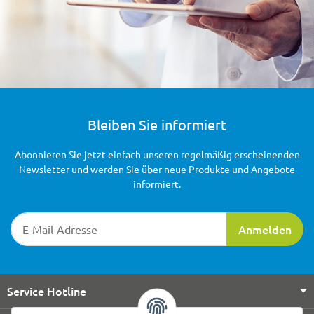
Bleiben Sie informiert
Abonnieren Sie jetzt einfach unseren regelmäßig erscheinenden
Newsletter und werden Sie über neue Produkte und Angebote
informiert.
Newsletter-Registrierung
Anmelden
Service Hotline