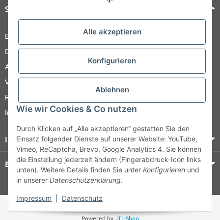
Shop Service
Alle akzeptieren
Barrierefreiheitserklärung
Datenschutz
Konfigurieren
AGB
Versandinformationen
Ablehnen
Retour
Wie wir Cookies & Co nutzen
Impressum
Durch Klicken auf „Alle akzeptieren“ gestatten Sie den
Informationen
Einsatz folgender Dienste auf unserer Website: YouTube,
Vimeo, ReCaptcha, Brevo, Google Analytics 4. Sie können
die Einstellung jederzeit ändern (Fingerabdruck-Icon links
Bezahlung & Versand
unten). Weitere Details finden Sie unter
Konfigurieren
und
in unserer
Datenschutzerklärung
.
© HOZ MEDI WERK
Impressum
|
Datenschutz
* Alle Preise zzgl. gesetzlicher USt., zzgl.
Versand
Powered by
JTL-Shop