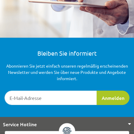
Bleiben Sie informiert
Abonnieren Sie jetzt einfach unseren regelmäßig erscheinenden
Newsletter und werden Sie über neue Produkte und Angebote
informiert.
Newsletter-Registrierung
Anmelden
Service Hotline