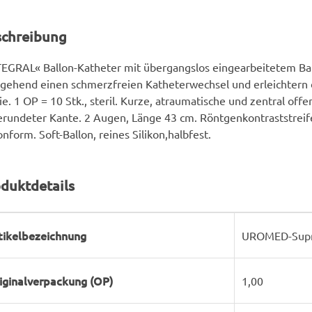
schreibung
EGRAL« Ballon-Katheter mit übergangslos eingearbeitetem Ba
gehend einen schmerzfreien Katheterwechsel und erleichtern
ie. 1 OP = 10 Stk., steril. Kurze, atraumatische und zentral offe
rundeter Kante. 2 Augen, Länge 43 cm. Röntgenkontraststreife
onform. Soft-Ballon, reines Silikon,halbfest.
duktdetails
rodukteigenschaft
ert
tikelbezeichnung
UROMED-Supra
iginalverpackung (OP)
1,00