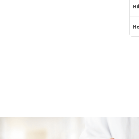
Hi
He