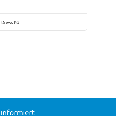
6
 Drews KG
 informiert