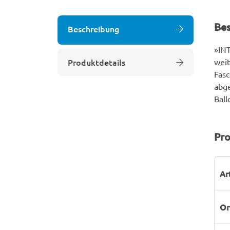
Be
Beschreibung
»INT
Produktdetails
weit
Fasc
abge
Ball
Pro
P
W
Ar
Or