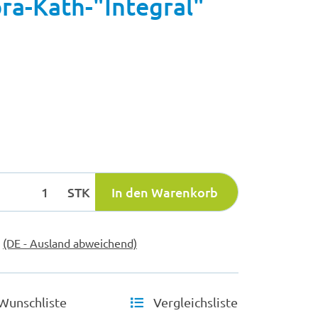
a-Kath-"Integral"
STK
In den Warenkorb
e
(DE - Ausland abweichend)
Wunschliste
Vergleichsliste