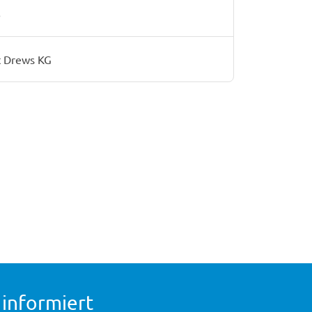
6
 Drews KG
 informiert