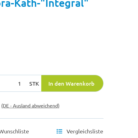
a-Kath-"Integral"
STK
In den Warenkorb
e
(DE - Ausland abweichend)
Wunschliste
Vergleichsliste