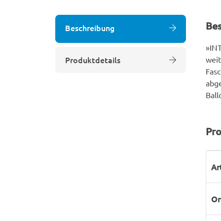
Be
Beschreibung
»INT
Produktdetails
weit
Fasc
abge
Ball
Pro
P
W
Ar
Or