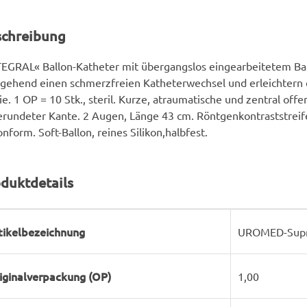
schreibung
EGRAL« Ballon-Katheter mit übergangslos eingearbeitetem Ba
gehend einen schmerzfreien Katheterwechsel und erleichtern
ie. 1 OP = 10 Stk., steril. Kurze, atraumatische und zentral offe
rundeter Kante. 2 Augen, Länge 43 cm. Röntgenkontraststreife
onform. Soft-Ballon, reines Silikon,halbfest.
duktdetails
rodukteigenschaft
ert
tikelbezeichnung
UROMED-Supra
iginalverpackung (OP)
1,00