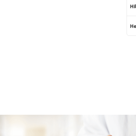
Hi
He