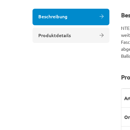
Be
Beschreibung
NTE
Produktdetails
weit
Fasc
abge
Ball
Pro
P
W
Ar
Or