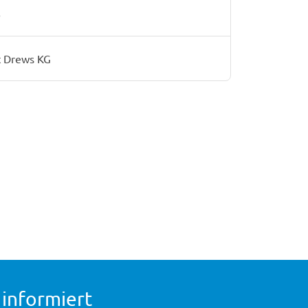
6
 Drews KG
 informiert