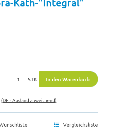
a-Kath-"Integral"
STK
In den Warenkorb
e
(DE - Ausland abweichend)
Wunschliste
Vergleichsliste