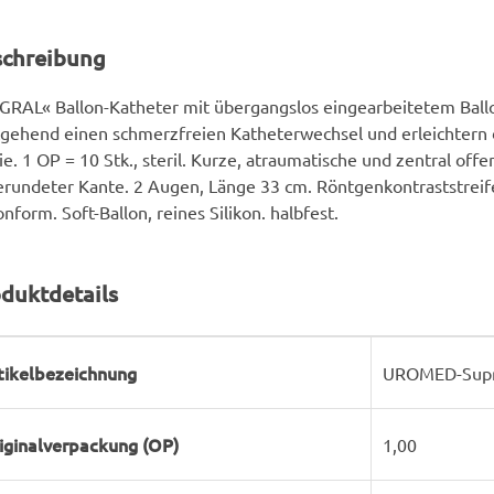
schreibung
GRAL« Ballon-Katheter mit übergangslos eingearbeitetem Bal
gehend einen schmerzfreien Katheterwechsel und erleichtern
ie. 1 OP = 10 Stk., steril. Kurze, atraumatische und zentral offe
rundeter Kante. 2 Augen, Länge 33 cm. Röntgenkontraststreife
onform. Soft-Ballon, reines Silikon. halbfest.
duktdetails
rodukteigenschaft
ert
tikelbezeichnung
UROMED-Supra
iginalverpackung (OP)
1,00