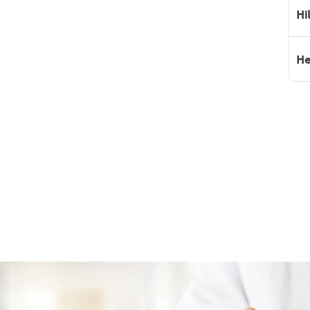
Hi
He