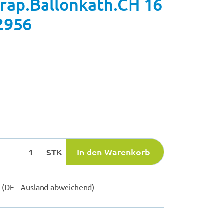
ap.Ballonkath.CH 16
2956
STK
In den Warenkorb
e
(DE - Ausland abweichend)