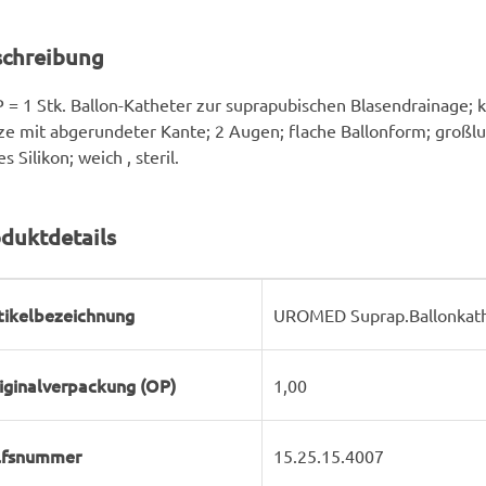
schreibung
 = 1 Stk. Ballon-Katheter zur suprapubischen Blasendrainage; k
ze mit abgerundeter Kante; 2 Augen; flache Ballonform; großlu
es Silikon; weich , steril.
duktdetails
rodukteigenschaft
ert
tikelbezeichnung
UROMED Suprap.Ballonkath
iginalverpackung (OP)
1,00
lfsnummer
15.25.15.4007