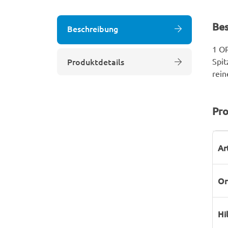
Be
Beschreibung
1 OP
Produktdetails
Spit
rein
Pro
P
W
Ar
Or
Hi