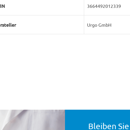
IN
3664492012339
rsteller
Urgo GmbH
Bleiben Sie