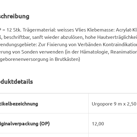
schreibung
 = 12 Stk. Trägermaterial: weisses Vlies Klebemasse: Acrylat-K
, beschriftbar, sanft wieder abzulösen, hohe Hautverträglichke
ndungsgebiete: Zur Fixierung von Verbänden Kontraindikation
erung von Sonden verwenden (in der Hämatologie, Reanimation
geborenenversorgung in Brutkästen)
duktdetails
rodukteigenschaft
ert
tikelbezeichnung
Urgopore 9 m x 2,50
iginalverpackung (OP)
12,00