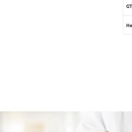
GT
He