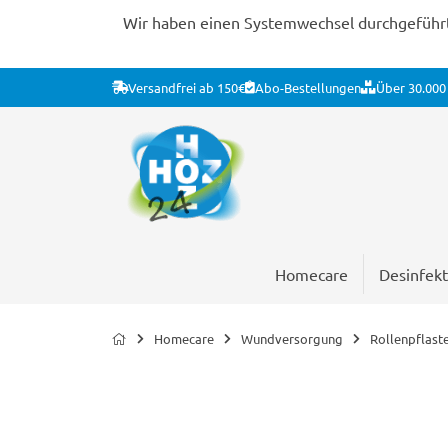
Wir haben einen Systemwechsel durchgeführt. 
Versandfrei ab 150€
Abo-Bestellungen
Über 30.000 
Homecare
Desinfekt
Homecare
Wundversorgung
Rollenpflast