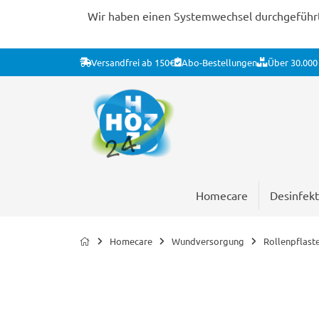
Wir haben einen Systemwechsel durchgeführt. 
Versandfrei ab 150€
Abo-Bestellungen
Über 30.000 
Homecare
Desinfekt
Homecare
Wundversorgung
Rollenpflast