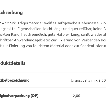
schreibung
 = 12 Stk. Trägermaterial: weißes Taftgewebe Klebemasse: Zin
ngsmittel Eigenschaften: leicht längs und quer reißbar, keine
ckten Rand, hautfreundlich, gute Haft- wirkung, sanft wieder a
hriftbar Anwendungsgebiete: Zur Fixierung von Verbänden Kon
t zur Fixierung von feuchtem Material oder zur Sondenfi xier
duktdetails
rodukteigenschaft
ert
tikelbezeichnung
Urgosyval 5 m x 2,5
iginalverpackung (OP)
12,00