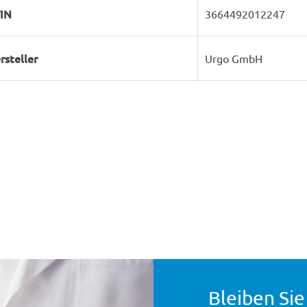
IN
3664492012247
rsteller
Urgo GmbH
Bleiben Sie