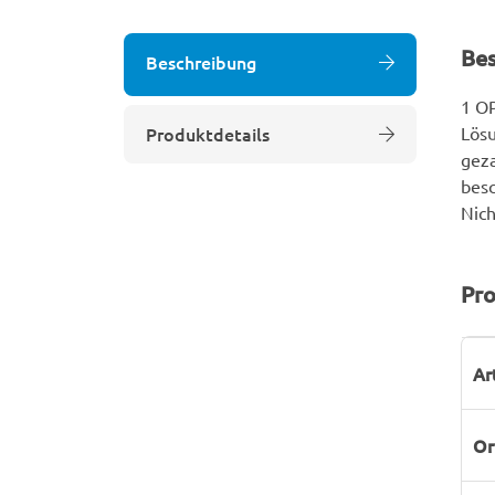
Be
Beschreibung
1 OP
Produktdetails
Lösu
geza
besc
Nich
Pro
P
W
Ar
Or