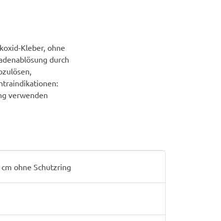
koxid-Kleber, ohne
 Fadenablösung durch
bzulösen,
traindikationen:
ung verwenden
0 cm ohne Schutzring