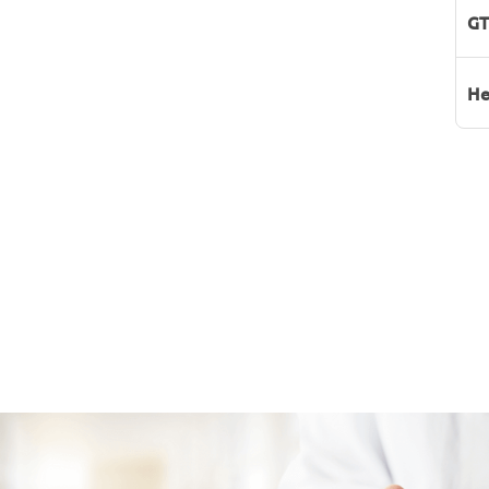
GT
He