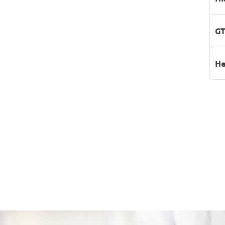
GT
He