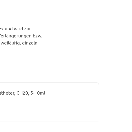
ex und wird zur
 Verlängerungen bzw.
eiläufig, einzeln
atheter, CH20, 5-10ml