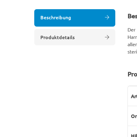
Be
Beschreibung
Der 
Produktdetails
Harn
alle
ster
Pro
P
W
Ar
Or
Hi