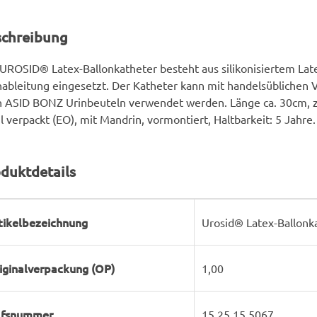
schreibung
UROSID® Latex-Ballonkatheter besteht aus silikonisiertem Lat
ableitung eingesetzt. Der Katheter kann mit handelsüblichen
n ASID BONZ Urinbeuteln verwendet werden. Länge ca. 30cm, zw
il verpackt (EO), mit Mandrin, vormontiert, Haltbarkeit: 5 Jahre.
duktdetails
rodukteigenschaft
ert
tikelbezeichnung
Urosid® Latex-Ballonk
iginalverpackung (OP)
1,00
lfsnummer
15.25.15.5067