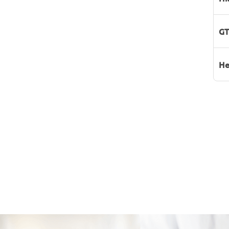
GT
He