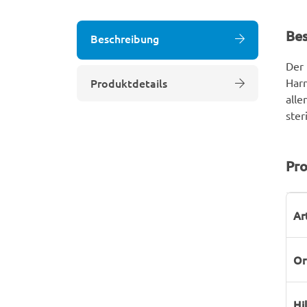
Be
Beschreibung
Der 
Produktdetails
Harn
alle
ster
Pro
P
W
Ar
Or
Hi