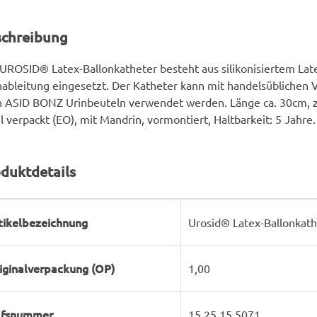
schreibung
UROSID® Latex-Ballonkatheter besteht aus silikonisiertem Lat
ableitung eingesetzt. Der Katheter kann mit handelsüblichen
n ASID BONZ Urinbeuteln verwendet werden. Länge ca. 30cm, zw
il verpackt (EO), mit Mandrin, vormontiert, Haltbarkeit: 5 Jahre.
duktdetails
rodukteigenschaft
ert
tikelbezeichnung
Urosid® Latex-Ballonkath
iginalverpackung (OP)
1,00
lfsnummer
15.25.15.5071