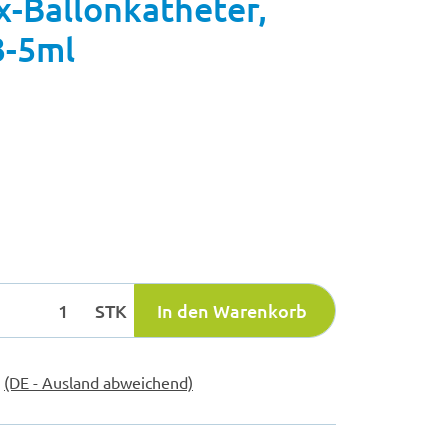
x-Ballonkatheter,
3-5ml
STK
In den Warenkorb
e
(DE - Ausland abweichend)