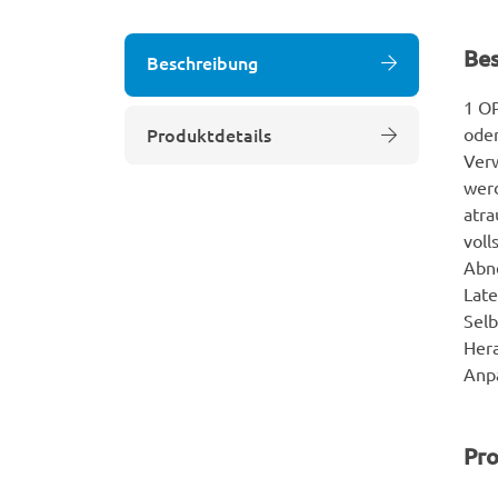
Be
Beschreibung
1 OP
Produktdetails
oder
Verw
werd
atra
voll
Abne
Late
Selb
Her
Anp
Pro