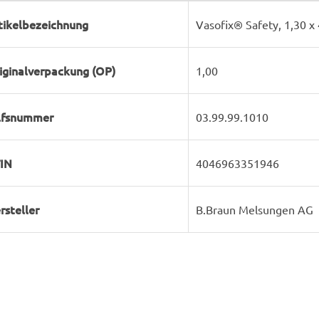
rodukteigenschaft
ert
tikelbezeichnung
Vasofix® Safety, 1,30 x
iginalverpackung (OP)
1,00
lfsnummer
03.99.99.1010
IN
4046963351946
rsteller
B.Braun Melsungen AG