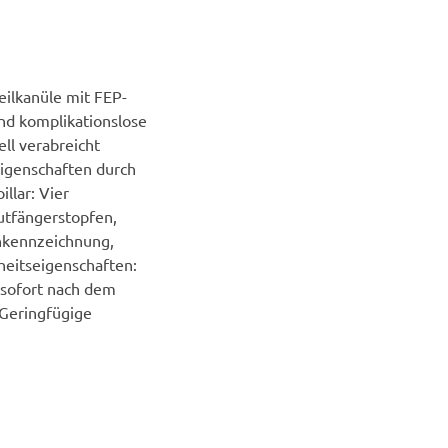
eilkanüle mit FEP-
nd komplikationslose
ll verabreicht
igenschaften durch
llar: Vier
utfängerstopfen,
nkennzeichnung,
heitseigenschaften:
e sofort nach dem
Geringfügige