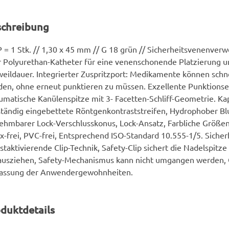
schreibung
 = 1 Stk. // 1,30 x 45 mm // G 18 grün // Sicherheitsvenenverw
 Polyurethan-Katheter für eine venenschonende Platzierung u
eildauer. Integrierter Zuspritzport: Medikamente können schne
en, ohne erneut punktieren zu müssen. Exzellente Punktionse
umatische Kanülenspitze mit 3- Facetten-Schliff-Geometrie. Kapi
ständig eingebettete Röntgenkontraststreifen, Hydrophober Bl
hmbarer Lock-Verschlusskonus, Lock-Ansatz, Farbliche Größe
x-frei, PVC-frei, Entsprechend ISO-Standard 10.555-1/5. Sicher
staktivierende Clip-Technik, Safety-Clip sichert die Nadelspitz
ausziehen, Safety-Mechanismus kann nicht umgangen werden, 
assung der Anwendergewohnheiten.
duktdetails