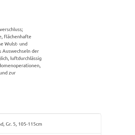
verschluss;
e, flächenhafte
ne Wulst- und
es Auswechseln der
ch, luftdurchlässig
bdomenoperationen,
und zur
d, Gr. 5, 105-115cm