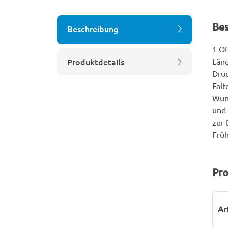
Be
Beschreibung
1 OP
Produktdetails
Läng
Druc
Falt
Wund
und 
zur 
Früh
Pro
P
W
Ar