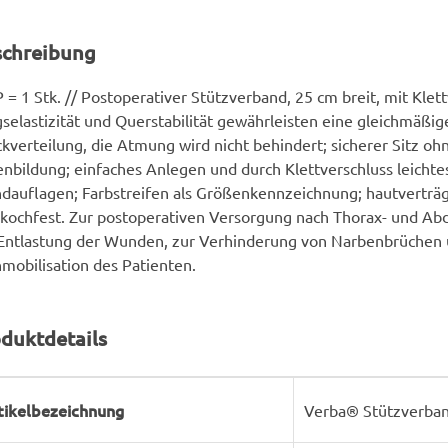
schreibung
 = 1 Stk. // Postoperativer Stützverband, 25 cm breit, mit Klett
selastizität und Querstabilität gewährleisten eine gleichmäßig
kverteilung, die Atmung wird nicht behindert; sicherer Sitz oh
enbildung; einfaches Anlegen und durch Klettverschluss leicht
auflagen; Farbstreifen als Größenkennzeichnung; hautverträgli
kochfest. Zur postoperativen Versorgung nach Thorax- und A
Entlastung der Wunden, zur Verhinderung von Narbenbrüchen 
mobilisation des Patienten.
duktdetails
rodukteigenschaft
ert
tikelbezeichnung
Verba® Stützverban