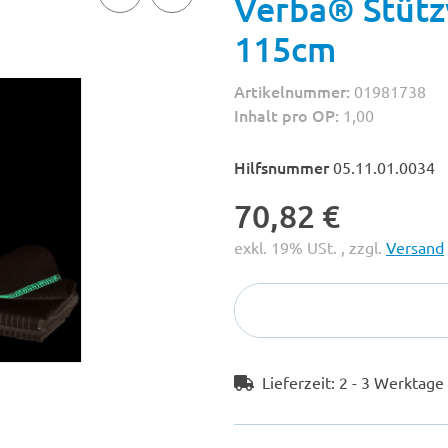
Verba® Stützv
115cm
Artikelnummer:
01981738
Inhalt pro OP:
1,00
Hilfsnummer
05.11.01.0034
70,82 €
exkl. 19% USt. , zzgl.
Versand
Lieferzeit:
2 - 3 Werktag