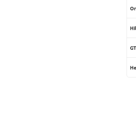
Or
Hi
GT
He