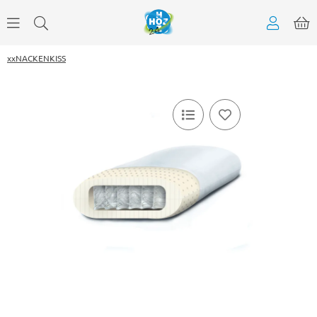
xxNACKENKISS