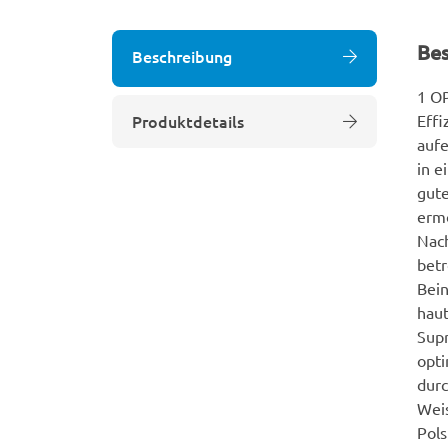
Be
Beschreibung
1 OP
Produktdetails
Effi
aufe
in e
gute
ermö
Nach
betr
Bein
haut
Supr
opti
durc
Weis
Pols