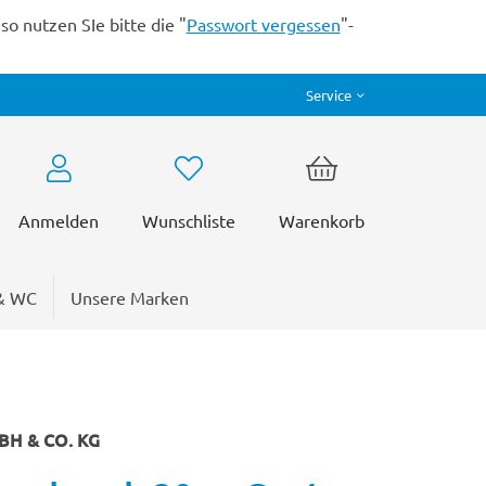
o nutzen SIe bitte die "
Passwort vergessen
"-
Service
Anmelden
Wunschliste
Warenkorb
& WC
Unsere Marken
H & CO. KG