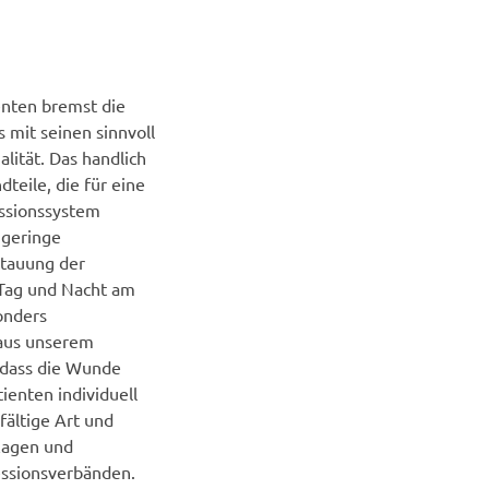
nten bremst die
 mit seinen sinnvoll
ität. Das handlich
teile, die für eine
essionssystem
 geringe
stauung der
 Tag und Nacht am
sonders
 aus unserem
 dass die Wunde
ienten individuell
fältige Art und
lagen und
essionsverbänden.