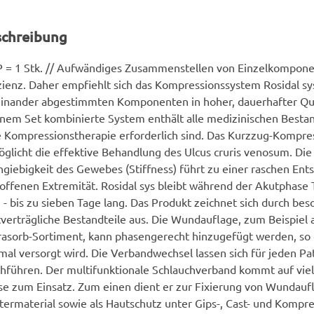
schreibung
 = 1 Stk. // Aufwändiges Zusammenstellen von Einzelkompone
zienz. Daher empfiehlt sich das Kompressionssystem Rosidal sys
inander abgestimmten Komponenten in hoher, dauerhafter Qual
inem Set kombinierte System enthält alle medizinischen Bestand
 Kompressionstherapie erforderlich sind. Das Kurzzug-Kompr
glicht die effektive Behandlung des Ulcus cruris venosum. Die
giebigkeit des Gewebes (Stiffness) führt zu einer raschen Ent
offenen Extremität. Rosidal sys bleibt während der Akutphase
 - bis zu sieben Tage lang. Das Produkt zeichnet sich durch be
verträgliche Bestandteile aus. Die Wundauflage, zum Beispiel
asorb-Sortiment, kann phasengerecht hinzugefügt werden, so
mal versorgt wird. Die Verbandwechsel lassen sich für jeden Pat
hführen. Der multifunktionale Schlauchverband kommt auf viel
e zum Einsatz. Zum einen dient er zur Fixierung von Wundauf
termaterial sowie als Hautschutz unter Gips-, Cast- und Kompr