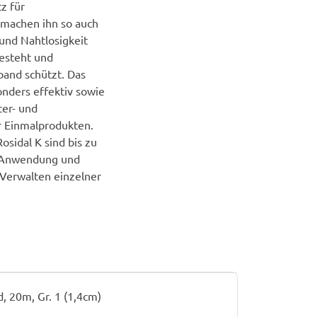
z für
 machen ihn so auch
 und Nahtlosigkeit
besteht und
band schützt. Das
onders effektiv sowie
er- und
r Einmalprodukten.
osidal K sind bis zu
r Anwendung und
 Verwalten einzelner
, 20m, Gr. 1 (1,4cm)