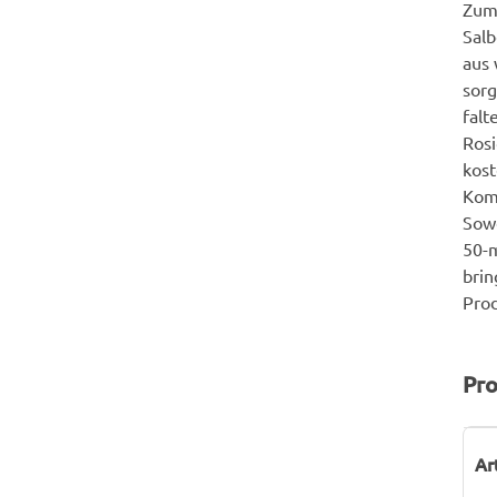
Zum 
Salb
aus 
sorg
falt
Rosi
kost
Komp
Sowo
50-m
brin
Prod
Pro
P
W
Ar