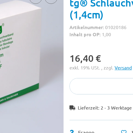
tg® Schlauchv
(1,4cm)
Artikelnummer:
01020186
Inhalt pro OP:
1,00
16,40 €
exkl. 19% USt. , zzgl.
Versand
Lieferzeit:
2 - 3 Werktag
Fragen