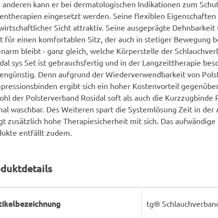
anderen kann er bei dermatologischen Indikationen zum Schut
entherapien eingesetzt werden. Seine flexiblen Eigenschaften
wirtschaftlicher Sicht attraktiv. Seine ausgeprägte Dehnbarkeit
t für einen komfortablen Sitz, der auch in stetiger Bewegung 
enarm bleibt - ganz gleich, welche Körperstelle der Schlauchver
dal sys Set ist gebrauchsfertig und in der Langzeittherapie bes
engünstig. Denn aufgrund der Wiederverwendbarkeit von Polst
ressionsbinden ergibt sich ein hoher Kostenvorteil gegenübe
hl der Polsterverband Rosidal soft als auch die Kurzzugbinde R
al waschbar. Des Weiteren spart die Systemlösung Zeit in de
gt zusätzlich hohe Therapiesicherheit mit sich. Das aufwändige
ukte entfällt zudem.
duktdetails
rodukteigenschaft
ert
tikelbezeichnung
tg® Schlauchverband