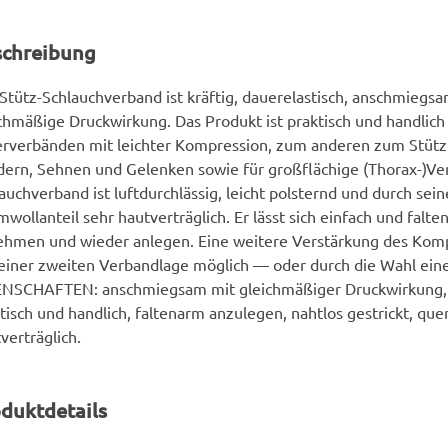
schreibung
Stütz-Schlauchverband ist kräftig, dauerelastisch, anschmiegs
chmäßige Druckwirkung. Das Produkt ist praktisch und handlic
erverbänden mit leichter Kompression, zum anderen zum Stütz
ern, Sehnen und Gelenken sowie für großflächige (Thorax-)Ve
auchverband ist luftdurchlässig, leicht polsternd und durch sei
wollanteil sehr hautverträglich. Er lässt sich einfach und falte
hmen und wieder anlegen. Eine weitere Verstärkung des Kompr
einer zweiten Verbandlage möglich — oder durch die Wahl eine
ENSCHAFTEN: anschmiegsam mit gleichmäßiger Druckwirkung, l
tisch und handlich, faltenarm anzulegen, nahtlos gestrickt, quer
verträglich.
duktdetails