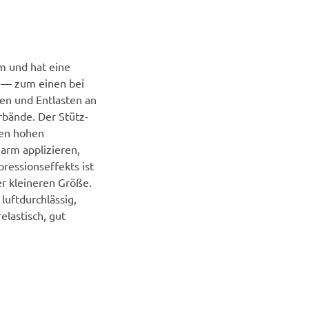
am und hat eine
h — zum einen bei
en und Entlasten an
rbände. Der Stütz-
nen hohen
narm applizieren,
essionseffekts ist
r kleineren Größe.
uftdurchlässig,
elastisch, gut