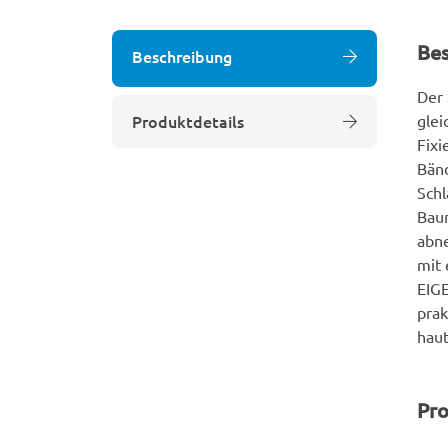
Be
Beschreibung
Der 
Produktdetails
glei
Fixi
Bänd
Schl
Baum
abne
mit 
EIG
prak
haut
Pro