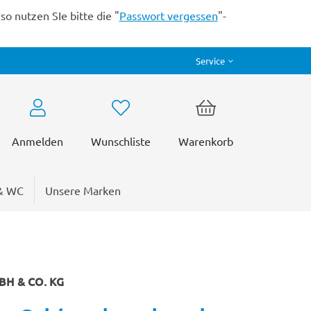
o nutzen SIe bitte die "
Passwort vergessen
"-
Service
Anmelden
Wunschliste
Warenkorb
& WC
Unsere Marken
H & CO. KG