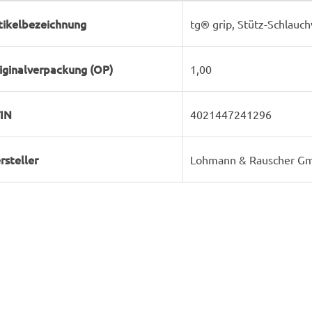
rodukteigenschaft
ert
tikelbezeichnung
tg® grip, Stütz-Schlauc
iginalverpackung (OP)
1,00
IN
4021447241296
rsteller
Lohmann & Rauscher Gm