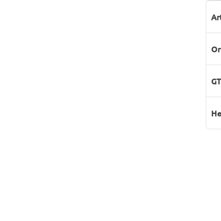
P
W
Ar
Or
GT
He