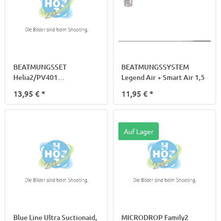
BEATMUNGSSET
BEATMUNGSSYSTEM
Helia2/PV401
Legend Air + Smart Air 1,5
Spiralschl.180cm T.PR1
13,95 €
*
11,95 €
*
Auf Lager
Blue Line Ultra Suctionaid,
MICRODROP Family2