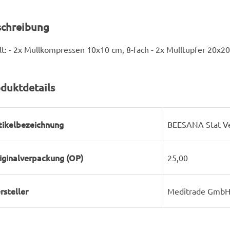
schreibung
lt: - 2x Mullkompressen 10x10 cm, 8-fach - 2x Mulltupfer 20x
duktdetails
rodukteigenschaft
ert
tikelbezeichnung
BEESANA Stat V
iginalverpackung (OP)
25,00
rsteller
Meditrade Gmb