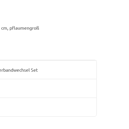
20 cm, pflaumengroß
erbandwechsel Set
H