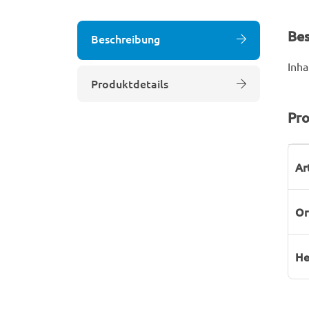
Be
Beschreibung
Inha
Produktdetails
Pro
P
W
Ar
Or
He