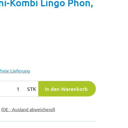
i-Kombi Lingo Phon,
reie Lieferung
STK
In den Warenkorb
e
(DE - Ausland abweichend)