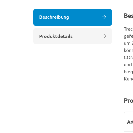
Be
Beschreibung
Trac
Produktdetails
gefe
um Z
könn
COMB
und 
bieg
Kund
Pro
P
W
Ar