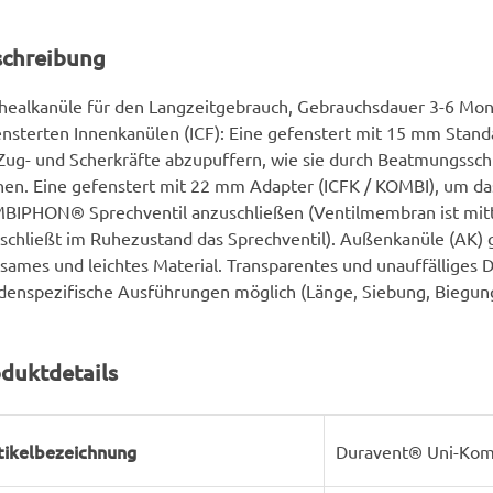
schreibung
healkanüle für den Langzeitgebrauch, Gebrauchsdauer 3-6 Mon
nsterten Innenkanülen (ICF): Eine gefenstert mit 15 mm Stand
ug- und Scherkräfte abzupuffern, wie sie durch Beatmungssc
en. Eine gefenstert mit 22 mm Adapter (ICFK / KOMBI), um da
IPHON® Sprechventil anzuschließen (Ventilmembran ist mitti
schließt im Ruhezustand das Sprechventil). Außenkanüle (AK) 
sames und leichtes Material. Transparentes und unauffälliges D
enspezifische Ausführungen möglich (Länge, Siebung, Biegung
duktdetails
rodukteigenschaft
ert
tikelbezeichnung
Duravent® Uni-Komb