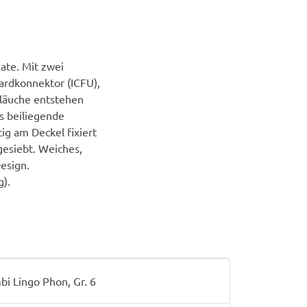
ate. Mit zwei
ardkonnektor (ICFU),
hläuche entstehen
s beiliegende
g am Deckel fixiert
gesiebt. Weiches,
esign.
).
i Lingo Phon, Gr. 6