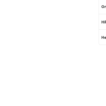
Or
Hi
He