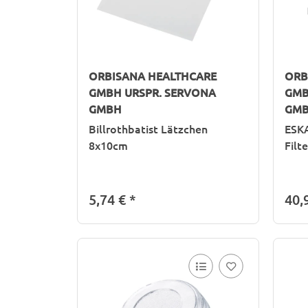
ORBISANA HEALTHCARE
ORB
GMBH URSPR. SERVONA
GMB
GMBH
GM
Billrothbatist Lätzchen
ESKA
8x10cm
Filt
5,74 €
*
40,