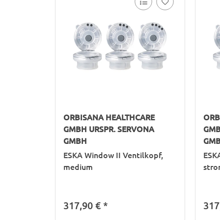
ORBISANA HEALTHCARE
ORB
GMBH URSPR. SERVONA
GMB
GMBH
GM
ESKA Window II Ventilkopf,
ESKA
medium
stro
317,90 €
*
317