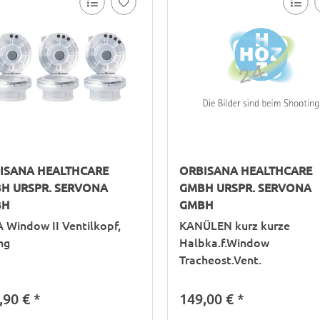
ISANA HEALTHCARE
ORBISANA HEALTHCARE
H URSPR. SERVONA
GMBH URSPR. SERVONA
BH
GMBH
 Window II Ventilkopf,
KANÜLEN kurz kurze
ng
Halbka.f.Window
Tracheost.Vent.
,90 €
*
149,00 €
*