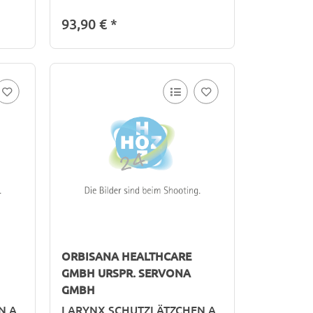
93,90 €
*
ORBISANA HEALTHCARE
GMBH URSPR. SERVONA
GMBH
N A
LARYNX SCHUTZLÄTZCHEN A