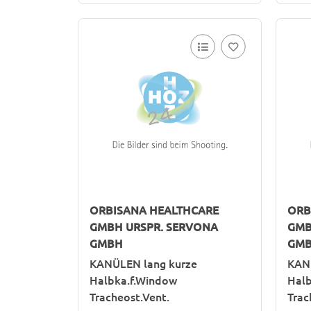
ORBISANA HEALTHCARE
ORB
GMBH URSPR. SERVONA
GMB
GMBH
GM
KANÜLEN lang kurze
KAN
Halbka.f.Window
Halb
Tracheost.Vent.
Trac