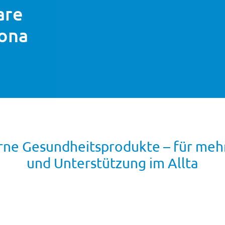
are
vona
rne Gesundheitsprodukte – für me
und Unterstützung im Allta