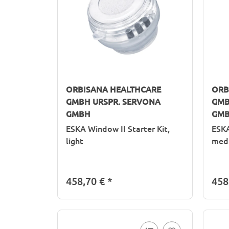
ORBISANA HEALTHCARE
ORB
GMBH URSPR. SERVONA
GMB
GMBH
GM
ESKA Window II Starter Kit,
ESKA
light
med
458,70 €
*
458