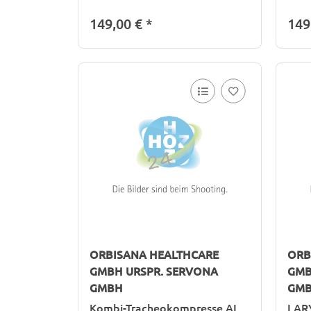
149,00 €
*
149
ORBISANA HEALTHCARE
ORB
GMBH URSPR. SERVONA
GMB
GMBH
GM
Kombi-Tracheokompresse AL
LAR