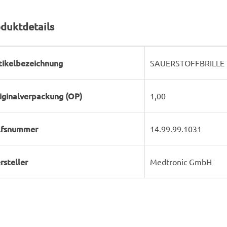
duktdetails
rodukteigenschaft
ert
tikelbezeichnung
SAUERSTOFFBRILLE 
iginalverpackung (OP)
1,00
lfsnummer
14.99.99.1031
rsteller
Medtronic GmbH