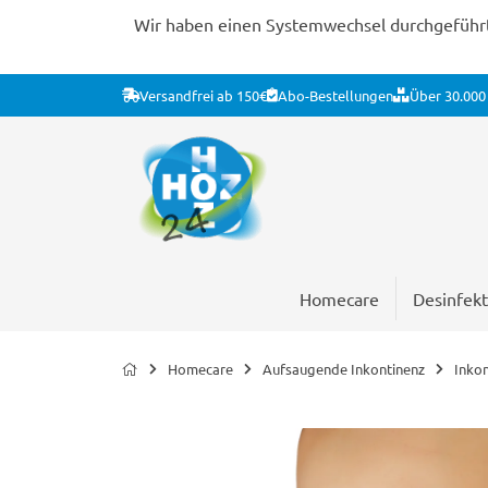
Wir haben einen Systemwechsel durchgeführt. 
Versandfrei ab 150€
Abo-Bestellungen
Über 30.000 
Homecare
Desinfekt
Homecare
Aufsaugende Inkontinenz
Inko