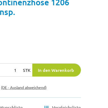
ontinenzhose 1206
ansp.
STK
In den Warenkorb
e
(DE - Ausland abweichend)
Wunschliste
Vergleichsliste