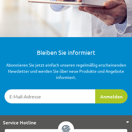
Bleiben Sie informiert
Abonnieren Sie jetzt einfach unseren regelmäßig erscheinenden
Newsletter und werden Sie über neue Produkte und Angebote
informiert.
Newsletter-Registrierung
Anmelden
Service Hotline