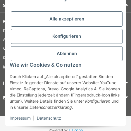
Shop Service
Alle akzeptieren
Barrierefreiheitserklärung
Datenschutz
Konfigurieren
AGB
Versandinformationen
Ablehnen
Retour
Wie wir Cookies & Co nutzen
Impressum
Durch Klicken auf „Alle akzeptieren“ gestatten Sie den
Informationen
Einsatz folgender Dienste auf unserer Website: YouTube,
Vimeo, ReCaptcha, Brevo, Google Analytics 4. Sie können
die Einstellung jederzeit ändern (Fingerabdruck-Icon links
Bezahlung & Versand
unten). Weitere Details finden Sie unter
Konfigurieren
und
in unserer
Datenschutzerklärung
.
© HOZ MEDI WERK
Impressum
|
Datenschutz
* Alle Preise zzgl. gesetzlicher USt., zzgl.
Versand
Powered by
JTL-Shop