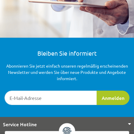
Bleiben Sie informiert
Abonnieren Sie jetzt einfach unseren regelmäßig erscheinenden
Newsletter und werden Sie über neue Produkte und Angebote
informiert.
Newsletter-Registrierung
Anmelden
Service Hotline