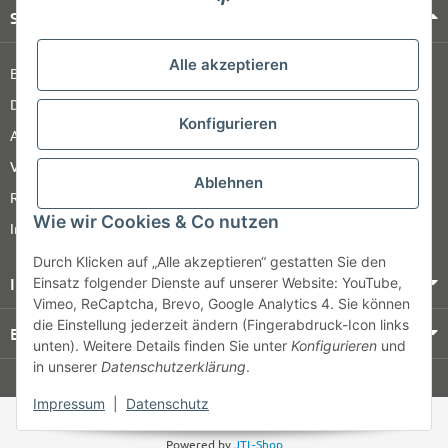
Shop Service
Alle akzeptieren
Barrierefreiheitserklärung
Datenschutz
Konfigurieren
AGB
Versandinformationen
Ablehnen
Retour
Wie wir Cookies & Co nutzen
Impressum
Durch Klicken auf „Alle akzeptieren“ gestatten Sie den
Informationen
Einsatz folgender Dienste auf unserer Website: YouTube,
Vimeo, ReCaptcha, Brevo, Google Analytics 4. Sie können
die Einstellung jederzeit ändern (Fingerabdruck-Icon links
Bezahlung & Versand
unten). Weitere Details finden Sie unter
Konfigurieren
und
in unserer
Datenschutzerklärung
.
© HOZ MEDI WERK
Impressum
|
Datenschutz
* Alle Preise zzgl. gesetzlicher USt., zzgl.
Versand
Powered by
JTL-Shop