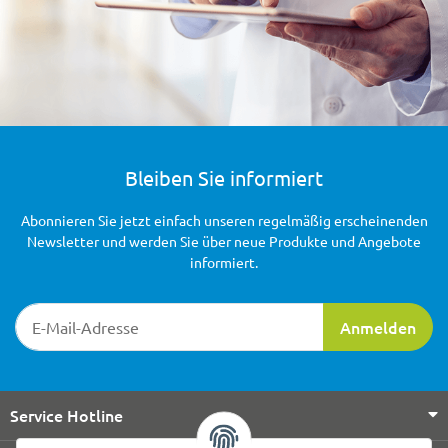
Bleiben Sie informiert
Abonnieren Sie jetzt einfach unseren regelmäßig erscheinenden
Newsletter und werden Sie über neue Produkte und Angebote
informiert.
Newsletter-Registrierung
Anmelden
Service Hotline