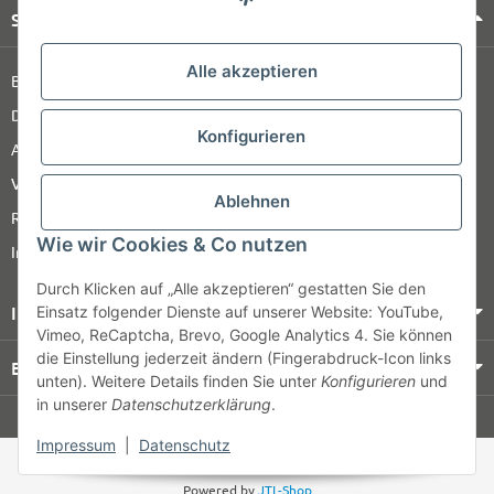
Shop Service
Alle akzeptieren
Barrierefreiheitserklärung
Datenschutz
Konfigurieren
AGB
Versandinformationen
Ablehnen
Retour
Wie wir Cookies & Co nutzen
Impressum
Durch Klicken auf „Alle akzeptieren“ gestatten Sie den
Informationen
Einsatz folgender Dienste auf unserer Website: YouTube,
Vimeo, ReCaptcha, Brevo, Google Analytics 4. Sie können
die Einstellung jederzeit ändern (Fingerabdruck-Icon links
Bezahlung & Versand
unten). Weitere Details finden Sie unter
Konfigurieren
und
in unserer
Datenschutzerklärung
.
© HOZ MEDI WERK
Impressum
|
Datenschutz
* Alle Preise zzgl. gesetzlicher USt., zzgl.
Versand
Powered by
JTL-Shop