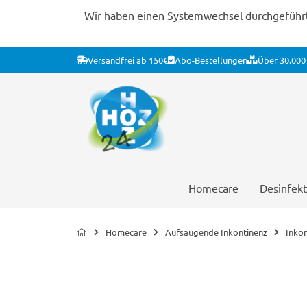
Wir haben einen Systemwechsel durchgeführt. 
Versandfrei ab 150€
Abo-Bestellungen
Über 30.000 
Homecare
Desinfekt
Homecare
Aufsaugende Inkontinenz
Inko