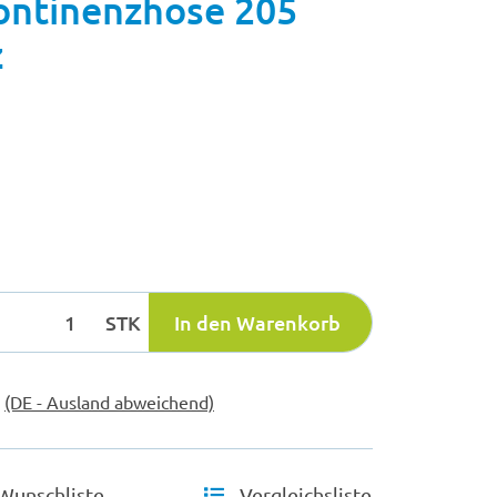
ontinenzhose 205
z
STK
In den Warenkorb
e
(DE - Ausland abweichend)
Wunschliste
Vergleichsliste