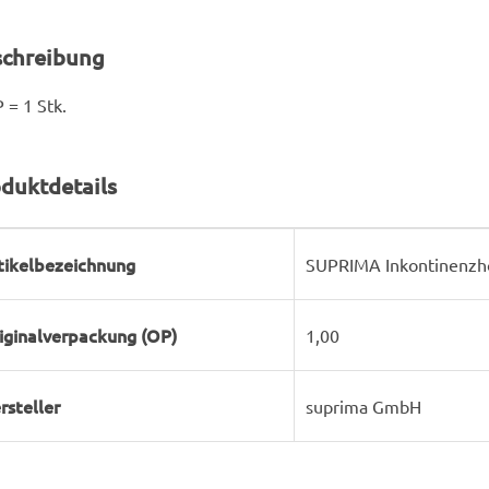
schreibung
 = 1 Stk.
duktdetails
rodukteigenschaft
ert
tikelbezeichnung
SUPRIMA Inkontinenzho
iginalverpackung (OP)
1,00
rsteller
suprima GmbH