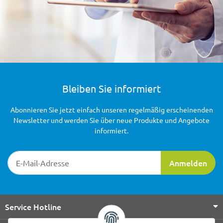
Bleiben Sie informiert
Abonnieren Sie jetzt einfach unseren regelmäßig erscheinenden
Newsletter und werden Sie über neue Produkte und Angebote
informiert.
Newsletter-Registrierung
Anmelden
Service Hotline