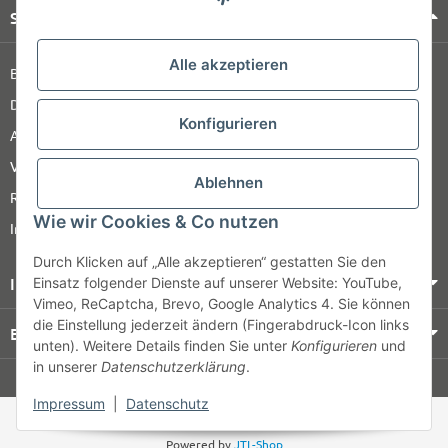
Shop Service
Alle akzeptieren
Barrierefreiheitserklärung
Datenschutz
Konfigurieren
AGB
Versandinformationen
Ablehnen
Retour
Wie wir Cookies & Co nutzen
Impressum
Durch Klicken auf „Alle akzeptieren“ gestatten Sie den
Informationen
Einsatz folgender Dienste auf unserer Website: YouTube,
Vimeo, ReCaptcha, Brevo, Google Analytics 4. Sie können
die Einstellung jederzeit ändern (Fingerabdruck-Icon links
Bezahlung & Versand
unten). Weitere Details finden Sie unter
Konfigurieren
und
in unserer
Datenschutzerklärung
.
© HOZ MEDI WERK
Impressum
|
Datenschutz
* Alle Preise zzgl. gesetzlicher USt., zzgl.
Versand
Powered by
JTL-Shop