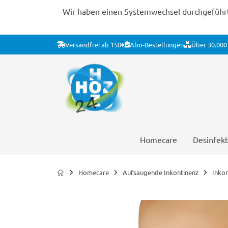
Wir haben einen Systemwechsel durchgeführt. 
Versandfrei ab 150€
Abo-Bestellungen
Über 30.000 
Homecare
Desinfekt
Homecare
Aufsaugende Inkontinenz
Inko