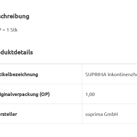
schreibung
 = 1 Stk
duktdetails
rodukteigenschaft
ert
tikelbezeichnung
SUPRIMA Inkontinenzho
iginalverpackung (OP)
1,00
rsteller
suprima GmbH