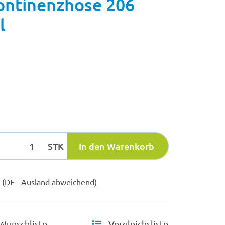
ontinenzhose 206
l
STK
In den Warenkorb
e
(DE - Ausland abweichend)
Wunschliste
Vergleichsliste