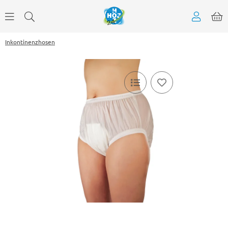
Inkontinenzhosen