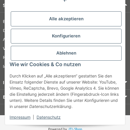
Shop Service
Alle akzeptieren
Barrierefreiheitserklärung
Datenschutz
Konfigurieren
AGB
Versandinformationen
Ablehnen
Retour
Wie wir Cookies & Co nutzen
Impressum
Durch Klicken auf „Alle akzeptieren“ gestatten Sie den
Informationen
Einsatz folgender Dienste auf unserer Website: YouTube,
Vimeo, ReCaptcha, Brevo, Google Analytics 4. Sie können
die Einstellung jederzeit ändern (Fingerabdruck-Icon links
Bezahlung & Versand
unten). Weitere Details finden Sie unter
Konfigurieren
und
in unserer
Datenschutzerklärung
.
© HOZ MEDI WERK
Impressum
|
Datenschutz
* Alle Preise zzgl. gesetzlicher USt., zzgl.
Versand
Powered by
JTL-Shop