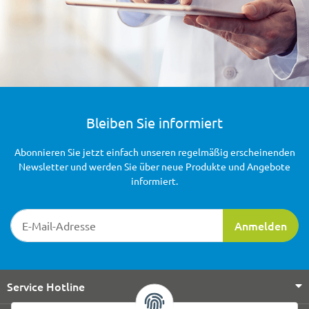
Bleiben Sie informiert
Abonnieren Sie jetzt einfach unseren regelmäßig erscheinenden
Newsletter und werden Sie über neue Produkte und Angebote
informiert.
Newsletter-Registrierung
Anmelden
Service Hotline