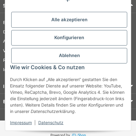
Shop Service
Alle akzeptieren
Barrierefreiheitserklärung
Datenschutz
Konfigurieren
AGB
Versandinformationen
Ablehnen
Retour
Wie wir Cookies & Co nutzen
Impressum
Durch Klicken auf „Alle akzeptieren“ gestatten Sie den
Informationen
Einsatz folgender Dienste auf unserer Website: YouTube,
Vimeo, ReCaptcha, Brevo, Google Analytics 4. Sie können
die Einstellung jederzeit ändern (Fingerabdruck-Icon links
Bezahlung & Versand
unten). Weitere Details finden Sie unter
Konfigurieren
und
in unserer
Datenschutzerklärung
.
© HOZ MEDI WERK
Impressum
|
Datenschutz
* Alle Preise zzgl. gesetzlicher USt., zzgl.
Versand
Powered by
JTL-Shop