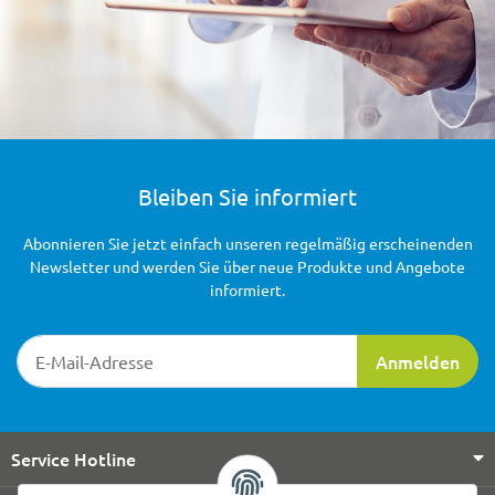
Bleiben Sie informiert
Abonnieren Sie jetzt einfach unseren regelmäßig erscheinenden
Newsletter und werden Sie über neue Produkte und Angebote
informiert.
Newsletter-Registrierung
Anmelden
Service Hotline