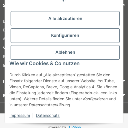
Shop Service
Alle akzeptieren
Barrierefreiheitserklärung
Datenschutz
Konfigurieren
AGB
Versandinformationen
Ablehnen
Retour
Wie wir Cookies & Co nutzen
Impressum
Durch Klicken auf „Alle akzeptieren“ gestatten Sie den
Informationen
Einsatz folgender Dienste auf unserer Website: YouTube,
Vimeo, ReCaptcha, Brevo, Google Analytics 4. Sie können
die Einstellung jederzeit ändern (Fingerabdruck-Icon links
Bezahlung & Versand
unten). Weitere Details finden Sie unter
Konfigurieren
und
in unserer
Datenschutzerklärung
.
© HOZ MEDI WERK
Impressum
|
Datenschutz
* Alle Preise zzgl. gesetzlicher USt., zzgl.
Versand
Powered by
JTL-Shop