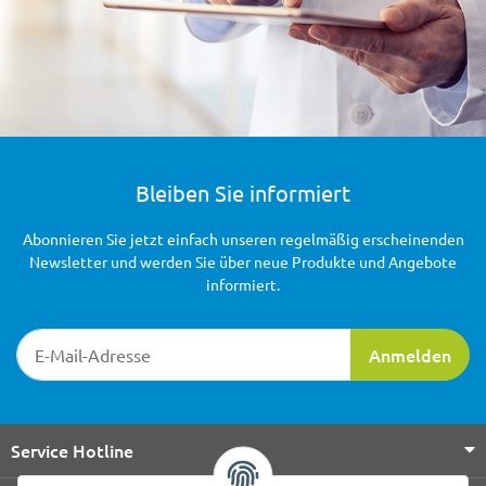
Bleiben Sie informiert
Abonnieren Sie jetzt einfach unseren regelmäßig erscheinenden
Newsletter und werden Sie über neue Produkte und Angebote
informiert.
Newsletter-Registrierung
Anmelden
Service Hotline