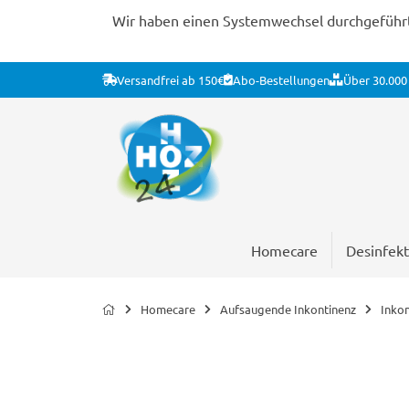
Wir haben einen Systemwechsel durchgeführt. 
Versandfrei ab 150€
Abo-Bestellungen
Über 30.000 
Homecare
Desinfekt
Homecare
Aufsaugende Inkontinenz
Inko