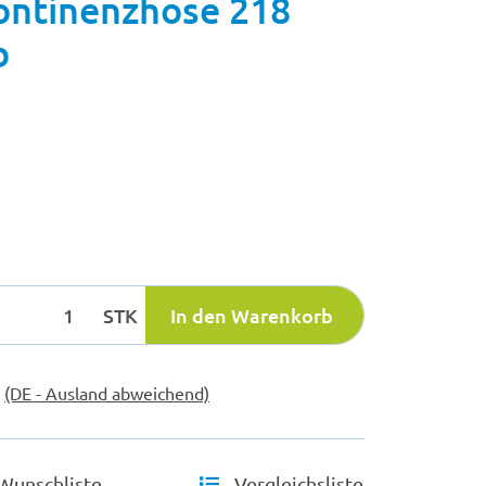
ontinenzhose 218
b
STK
In den Warenkorb
e
(DE - Ausland abweichend)
Wunschliste
Vergleichsliste