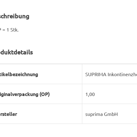
schreibung
 = 1 Stk.
duktdetails
rodukteigenschaft
ert
tikelbezeichnung
SUPRIMA Inkontinenzho
iginalverpackung (OP)
1,00
rsteller
suprima GmbH