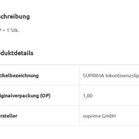
schreibung
 = 1 Stk.
duktdetails
rodukteigenschaft
ert
tikelbezeichnung
SUPRIMA Inkontinenzslip 
iginalverpackung (OP)
1,00
rsteller
suprima GmbH