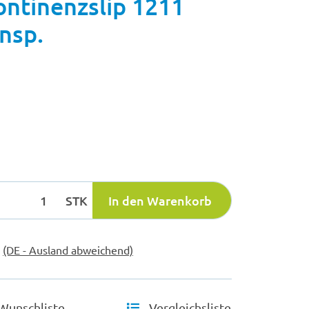
ntinenzslip 1211
ansp.
STK
In den Warenkorb
e
(DE - Ausland abweichend)
Wunschliste
Vergleichsliste