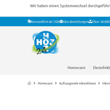
Wir haben einen Systemwechsel durchgeführt. 
Versandfrei ab 150€
Abo-Bestellungen
Über 30.000 
Homecare
Desinfekt
Homecare
Aufsaugende Inkontinenz
Inko