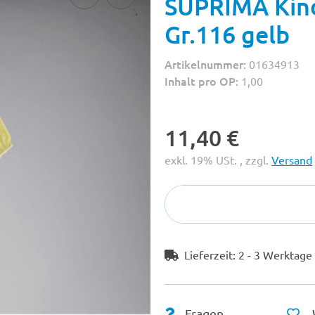
SUPRIMA Kind
Gr.116 gelb
Artikelnummer:
01634913
Inhalt pro OP:
1,00
11,40 €
exkl. 19% USt. , zzgl.
Versand
Lieferzeit:
2 - 3 Werktag
Fragen