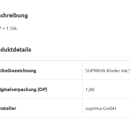
schreibung
 = 1 Stk.
duktdetails
rodukteigenschaft
ert
tikelbezeichnung
SUPRIMA Kinder Ink.S
iginalverpackung (OP)
1,00
rsteller
suprima GmbH