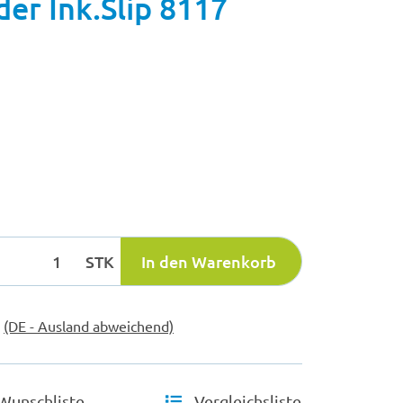
er Ink.Slip 8117
STK
In den Warenkorb
e
(DE - Ausland abweichend)
Wunschliste
Vergleichsliste