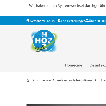
Wir haben einen Systemwechsel durchgeführt. 
Versandfrei ab 150€
Abo-Bestellungen
Über 30.000 
Homecare
Desinfekt
Homecare
Aufsaugende Inkontinenz
Inko