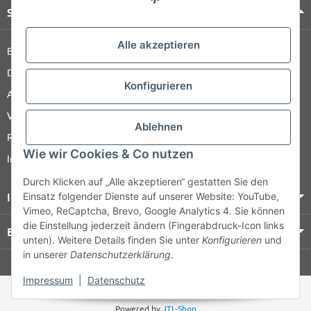
Shop Service
Alle akzeptieren
Barrierefreiheitserklärung
Datenschutz
Konfigurieren
AGB
Versandinformationen
Ablehnen
Retour
Wie wir Cookies & Co nutzen
Impressum
Durch Klicken auf „Alle akzeptieren“ gestatten Sie den
Informationen
Einsatz folgender Dienste auf unserer Website: YouTube,
Vimeo, ReCaptcha, Brevo, Google Analytics 4. Sie können
die Einstellung jederzeit ändern (Fingerabdruck-Icon links
Bezahlung & Versand
unten). Weitere Details finden Sie unter
Konfigurieren
und
in unserer
Datenschutzerklärung
.
© HOZ MEDI WERK
Impressum
|
Datenschutz
* Alle Preise zzgl. gesetzlicher USt., zzgl.
Versand
Powered by
JTL-Shop