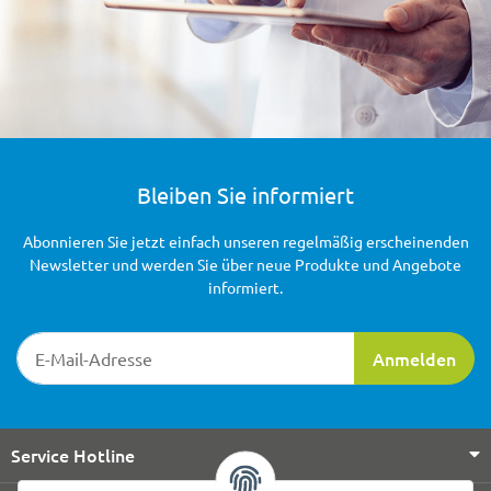
Bleiben Sie informiert
Abonnieren Sie jetzt einfach unseren regelmäßig erscheinenden
Newsletter und werden Sie über neue Produkte und Angebote
informiert.
Newsletter-Registrierung
Anmelden
Service Hotline