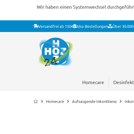
Wir haben einen Systemwechsel durchgeführt. 
Versandfrei ab 150€
Abo-Bestellungen
Über 30.000 
Homecare
Desinfekt
Homecare
Aufsaugende Inkontinenz
Inko