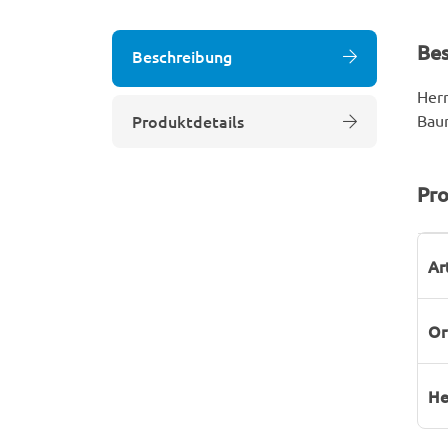
Be
Beschreibung
Herr
Produktdetails
Bau
Pro
P
W
Ar
Or
He