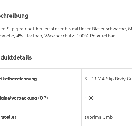
schreibung
en Slip geeignet bei leichterer bis mittlerer Blasenschwäche, 
mwolle, 4% Elasthan, Wäscheschutz: 100% Polyurethan.
duktdetails
rodukteigenschaft
ert
tikelbezeichnung
SUPRIMA Slip Body Gu
iginalverpackung (OP)
1,00
rsteller
suprima GmbH