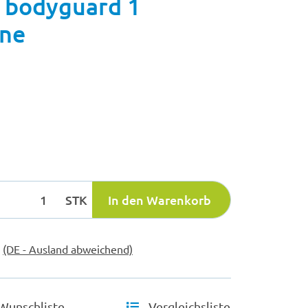
 bodyguard 1
ine
STK
In den Warenkorb
e
(DE - Ausland abweichend)
Wunschliste
Vergleichsliste