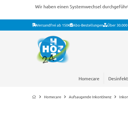
Wir haben einen Systemwechsel durchgeführt. 
Versandfrei ab 150€
Abo-Bestellungen
Über 30.000 
Homecare
Desinfekt
Homecare
Aufsaugende Inkontinenz
Inko