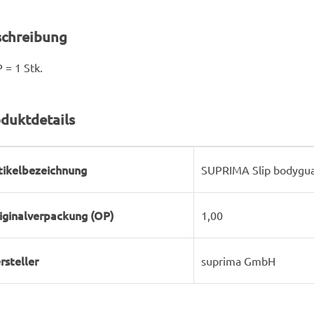
schreibung
 = 1 Stk.
duktdetails
rodukteigenschaft
ert
tikelbezeichnung
SUPRIMA Slip bodygua
iginalverpackung (OP)
1,00
rsteller
suprima GmbH