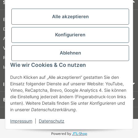
Shop Service
Alle akzeptieren
Barrierefreiheitserklärung
Datenschutz
Konfigurieren
AGB
Versandinformationen
Ablehnen
Retour
Wie wir Cookies & Co nutzen
Impressum
Durch Klicken auf „Alle akzeptieren“ gestatten Sie den
Informationen
Einsatz folgender Dienste auf unserer Website: YouTube,
Vimeo, ReCaptcha, Brevo, Google Analytics 4. Sie können
die Einstellung jederzeit ändern (Fingerabdruck-Icon links
Bezahlung & Versand
unten). Weitere Details finden Sie unter
Konfigurieren
und
in unserer
Datenschutzerklärung
.
© HOZ MEDI WERK
Impressum
|
Datenschutz
* Alle Preise zzgl. gesetzlicher USt., zzgl.
Versand
Powered by
JTL-Shop