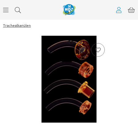
Trachealkanülen