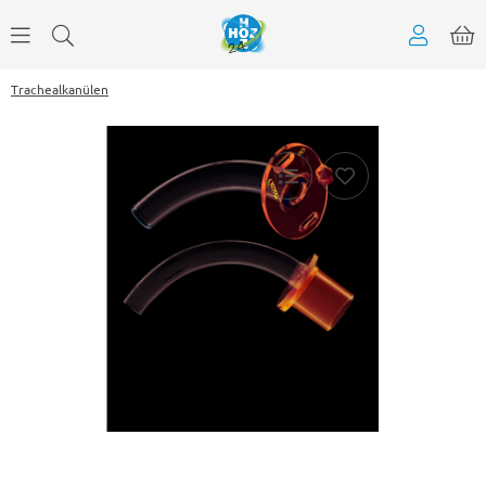
Trachealkanülen