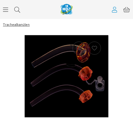
Trachealkanülen