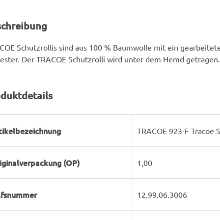
schreibung
OE Schutzrollis sind aus 100 % Baumwolle mit ein gearbeitete
ester. Der TRACOE Schutzrolli wird unter dem Hemd getragen.
duktdetails
rodukteigenschaft
ert
tikelbezeichnung
TRACOE 923-F Tracoe Sc
iginalverpackung (OP)
1,00
lfsnummer
12.99.06.3006