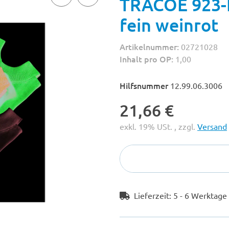
TRACOE 923-F
fein weinrot
Artikelnummer:
02721028
Inhalt pro OP:
1,00
Hilfsnummer
12.99.06.3006
21,66 €
exkl. 19% USt. , zzgl.
Versand
Lieferzeit:
5 - 6 Werktag