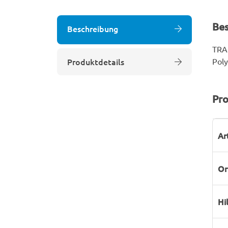
Be
Beschreibung
TRAC
Produktdetails
Poly
Pro
P
W
Ar
Or
Hi