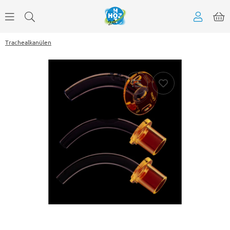
Trachealkanülen