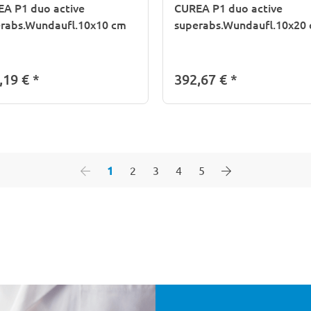
A P1 duo active
CUREA P1 duo active
rabs.Wundaufl.10x10 cm
superabs.Wundaufl.10x20
,19 €
*
392,67 €
*
1
2
3
4
5