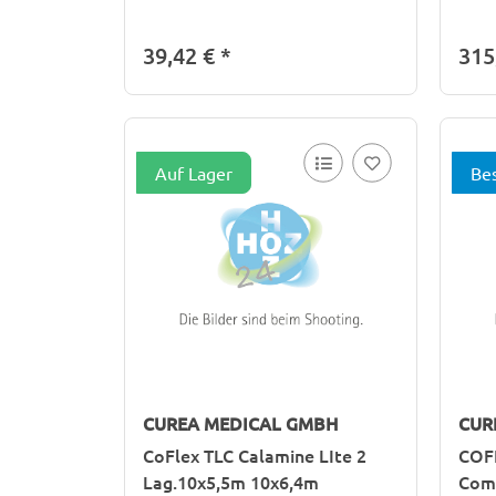
39,42 €
*
315
Auf Lager
Bes
CUREA MEDICAL GMBH
CUR
CoFlex TLC Calamine LIte 2
COFL
Lag.10x5,5m 10x6,4m
Comp