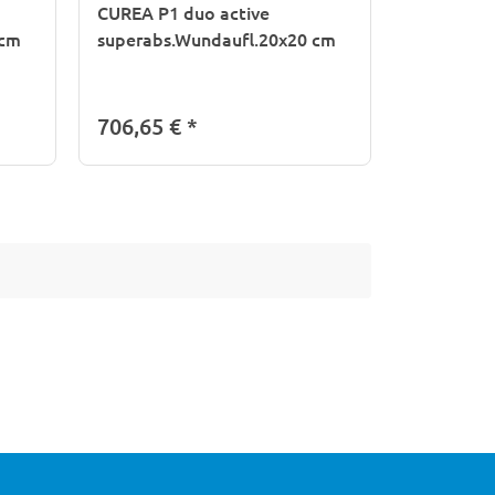
CUREA P1 duo active
 cm
superabs.Wundaufl.20x20 cm
706,65 €
*