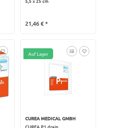
5,5 x 25 cm
21,46 €
*
Auf Lager
CUREA MEDICAL GMBH
CUREA P1 drain