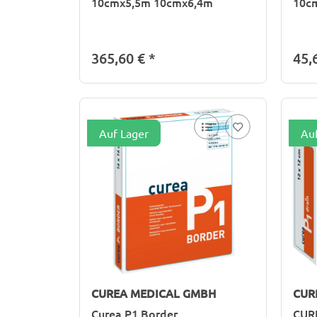
10cmx5,5m 10cmx6,4m
10c
365,60 €
*
45,
Auf Lager
Au
CUREA MEDICAL GMBH
CUR
Curea P1 Border
CURE