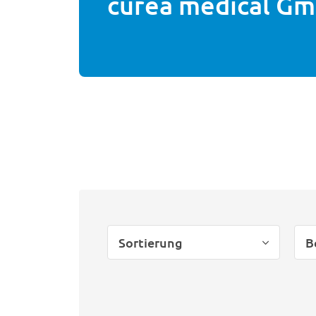
curea medical G
Sortierung
B