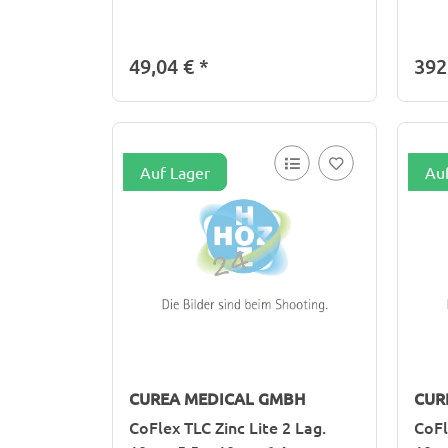
49,04 €
*
392
Auf Lager
Au
CUREA MEDICAL GMBH
CUR
CoFlex TLC Zinc Lite 2 Lag.
CoFl