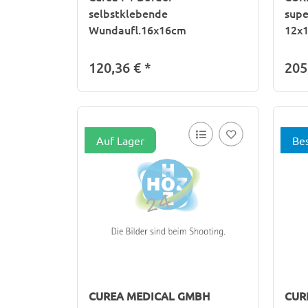
selbstklebende
supe
Wundaufl.16x16cm
12x
120,36 €
*
205
Auf Lager
Bes
CUREA MEDICAL GMBH
CUR