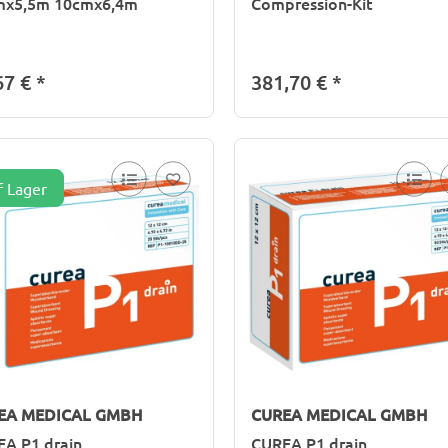
mx5,5m 10cmx6,4m
Compression-Kit
67 €
*
381,70 €
*
f Lager
EA MEDICAL GMBH
CUREA MEDICAL GMBH
A P1 drain
CUREA P1 drain